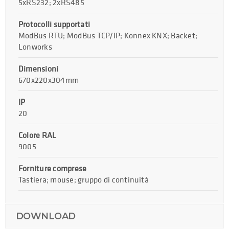
5xRS232; 2xRS485
Protocolli supportati
ModBus RTU; ModBus TCP/IP; Konnex KNX; Backet;
Lonworks
Dimensioni
670x220x304mm
IP
20
Colore RAL
9005
Forniture comprese
Tastiera; mouse; gruppo di continuità
DOWNLOAD