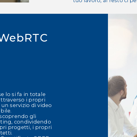
tuo lavoro, al resto ci p
a WebRTC
lo si fa in totale
traverso i propri
 un servizio di video
bile.
 scoprendo gli
eting, condividendo
pri progetti, i propri
etti.