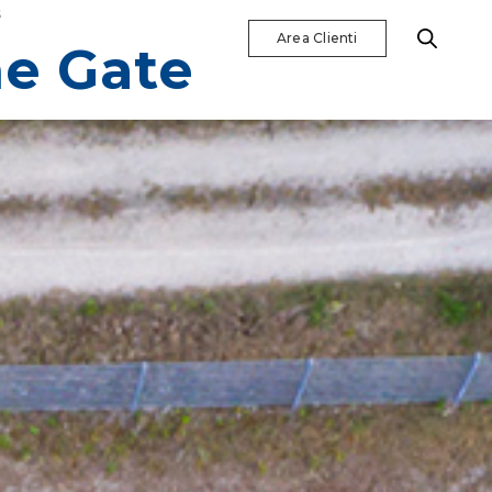
S
Area Clienti
e Gate